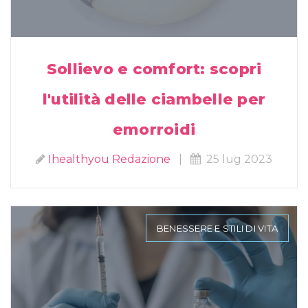
Sollievo e comfort: scopri
l'utilità delle ciambelle per
emorroidi
Ihealthyou Redazione
|
25 lug 2023
BENESSERE E STILI DI VITA