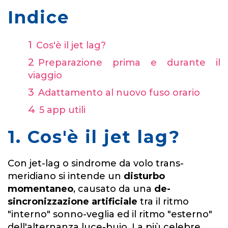
Indice
Cos'è il jet lag?
Preparazione prima e durante il
viaggio
Adattamento al nuovo fuso orario
5 app utili
1. Cos'è il jet lag?
Con jet-lag o sindrome da volo trans-
meridiano si intende un
disturbo
momentaneo
, causato da una
de-
sincronizzazione artificiale
tra il ritmo
"interno" sonno-veglia ed il ritmo "esterno"
dell'alternanza luce-buio. La più celebre