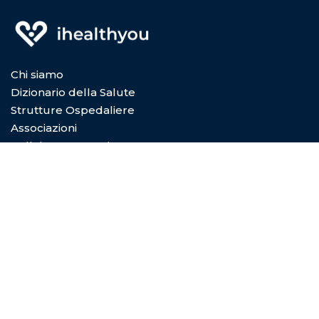
Chi siamo
Dizionario della Salute
Strutture Ospedaliere
Associazioni
Collabora con Noi
Privacy Policy
Cookie Policy
Condizioni di utilizzo
Copyright © 2026
Digital Dictionary Servizi S.P.A.
- Viale
Coni Zugna 5/a 20144 Milano (MI) - REA MI-2029601 -