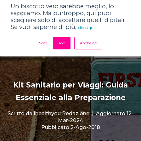
Un biscotto vero sarebbe meglio, lo
sappiamo. Ma purtroppo, qui puoi
scegliere solo di accettare quelli digitali.
Se vuoi saperne di più,
.
clicca qui
Scegli
Top
Anche no
Kit Sanitario per Viaggi: Guida
Essenziale alla Preparazione
Scritto da
Ihealthyou Redazione
|
Aggiornato 12-
Mar-2024
Pubblicato 2-Ago-2018