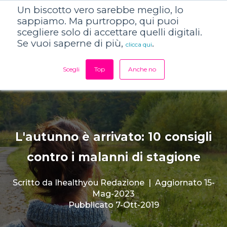
Un biscotto vero sarebbe meglio, lo
sappiamo. Ma purtroppo, qui puoi
scegliere solo di accettare quelli digitali.
Se vuoi saperne di più,
.
clicca qui
Scegli
Top
Anche no
L'autunno è arrivato: 10 consigli
contro i malanni di stagione
Scritto da
Ihealthyou Redazione
|
Aggiornato 15-
Mag-2023
Pubblicato 7-Ott-2019