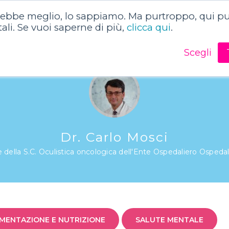
rebbe meglio, lo sappiamo. Ma purtroppo, qui puo
o
Dizionario della salute
Articoli sulla salute
tali. Se vuoi saperne di più,
clicca qui
.
Scegli
Dr. Carlo Mosci
 della S.C. Oculistica oncologica dell'Ente Ospedaliero Ospedali
IMENTAZIONE E NUTRIZIONE
SALUTE MENTALE