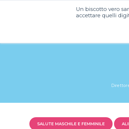
Un biscotto vero sa
Chi siam
accettare quelli digi
Direttore
SALUTE MASCHILE E FEMMINILE
AL