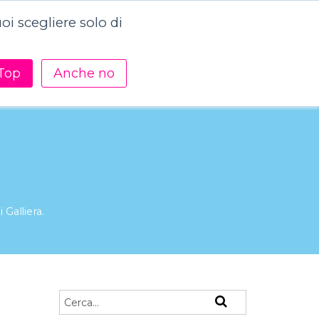
i scegliere solo di
Contattaci
Academy
Risorse
Top
Anche no
 Galliera.