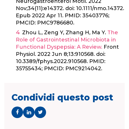
Neurogastroenterol Motil. 2022
Nov;34(11):e14372. doi: 10.1111/nmo.14372.
Epub 2022 Apr 11. PMID: 35403776;
PMCID: PMC9786680.
Zhou L, Zeng Y, Zhang H, Ma Y.
The
Role of Gastrointestinal Microbiota in
Functional Dyspepsia: A Review.
Front
Physiol. 2022 Jun 8;13:910568. doi:
10.3389/fphys.2022.910568. PMID:
35755434; PMCID: PMC9214042.
Condividi questo post