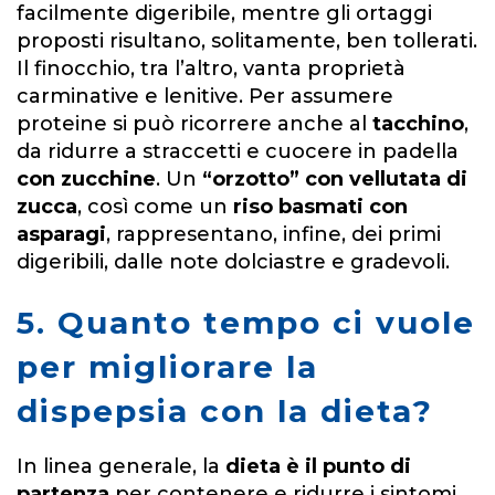
facilmente digeribile, mentre gli ortaggi
proposti risultano, solitamente, ben tollerati.
Il finocchio, tra l’altro, vanta proprietà
carminative e lenitive. Per assumere
proteine si può ricorrere anche al
tacchino
,
da ridurre a straccetti e cuocere in padella
con zucchine
. Un
“orzotto” con vellutata di
zucca
, così come un
riso basmati con
asparagi
, rappresentano, infine, dei primi
digeribili, dalle note dolciastre e gradevoli.
5. Quanto tempo ci vuole
per migliorare la
dispepsia con la dieta?
In linea generale, la
dieta è il punto di
partenza
per contenere e ridurre i sintomi