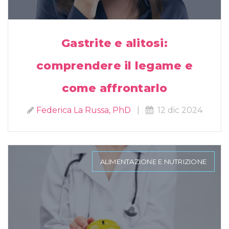
Gastrite e alitosi:
comprendere il legame e
come affrontarlo
Federica La Russa, PhD
|
12 dic 2024
ALIMENTAZIONE E NUTRIZIONE