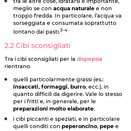
tra le altre cose, idratarsi è importante,
meglio se con
acqua naturale
e non
troppo fredda. In particolare, l’acqua va
sorseggiata e consumata soprattutto
3-4
lontano dai pasti.
2.2 Cibi sconsigliati
Tra i cibi sconsigliati per la
dispepsia
rientrano
quelli particolarmente grassi (es.:
insaccati, formaggi, burro
, ecc.), in
quanto difficili da digerire. Vale lo stesso
per i fritti e, in generale, per le
preparazioni molto elaborate
;
i cibi piccanti e speziati, e in particolare
quelli conditi con
peperoncino
,
pepe
e