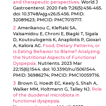
and therapeutic perspectives.
World J
Gastroenterol. 2020 Feb 7;26(5):456-465.
doi: 10.3748/wjg.v26.i5.456. PMID:
32089623; PMCID: PMC7015717.
Amerikanou C, Kleftaki SA,
Valsamidou E, Chroni E, Biagki T, Sigala
D, Koutoulogenis K, Anapliotis P, Gioxari
A, Kaliora AC.
Food, Dietary Patterns, or
Is Eating Behavior to Blame? Analyzing
the Nutritional Aspects of Functional
Dyspepsia.
Nutrients. 2023 Mar
22;15(6):1544. doi: 10.3390/nu15061544.
PMID: 36986274; PMCID: PMC10059716.
Brown G, Hoedt EC, Keely S, Shah A,
Walker MM, Holtmann G, Talley NJ.
Role
of the duodenal microbiota in
functional dyspepsia.