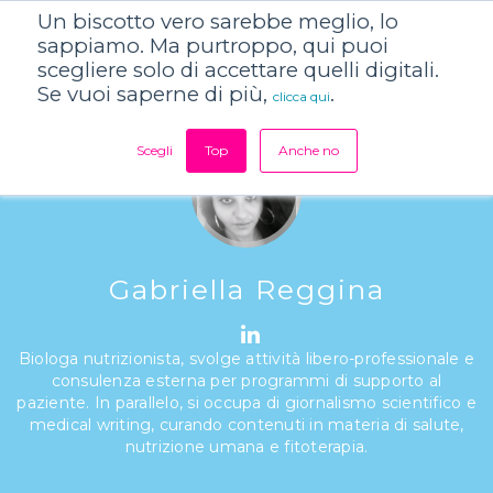
Un biscotto vero sarebbe meglio, lo
sappiamo. Ma purtroppo, qui puoi
scegliere solo di accettare quelli digitali.
Se vuoi saperne di più,
.
clicca qui
Scegli
Top
Anche no
Gabriella Reggina
Biologa nutrizionista, svolge attività libero-professionale e
consulenza esterna per programmi di supporto al
paziente. In parallelo, si occupa di giornalismo scientifico e
medical writing, curando contenuti in materia di salute,
nutrizione umana e fitoterapia.