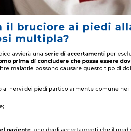
 il bruciore ai piedi all
osi multipla?
edico avvierà una
serie di accertamenti
per escl
ntomo prima di concludere che possa essere do
 altre malattie possono causare questo tipo di do
o ai nervi dei piedi particolarmente comune nei
e;
del paziente
, uno degli accertamenti che il medi