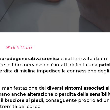
9' di lettura
eurodegenerativa cronica
caratterizzata da un
re le fibre nervose ed è infatti definita una
pato
perdita di mielina impedisce la connessione degli
a manifestazione dei
diversi sintomi associati al
ontrano anche
alterazione o perdita della sensibili
il bruciore ai piedi
, conseguente proprio ad un
stremità del corpo.