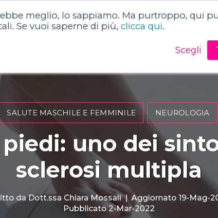
rebbe meglio, lo sappiamo. Ma purtroppo, qui puo
o
Dizionario della salute
Articoli sulla salute
tali. Se vuoi saperne di più,
clicca qui
.
Scegli
SALUTE MASCHILE E FEMMINILE
NEUROLOGIA
i piedi: uno dei sint
sclerosi multipla
itto da
Dott.ssa Chiara Mossali
|
Aggiornato 19-Mag-2
Pubblicato 2-Mar-2022