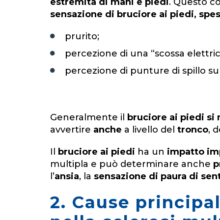
estremità di mani e piedi
. Questo co
sensazione di bruciore ai piedi, sp
prurito;
percezione di una “scossa elettric
percezione di punture di spillo sull
Generalmente il
bruciore ai piedi si
avvertire
anche
a livello del
tronco
, 
Il
bruciore ai piedi
ha un
impatto imp
multipla e può determinare anche
p
l’
ansia
, la
sensazione di paura di sen
2. Cause principal