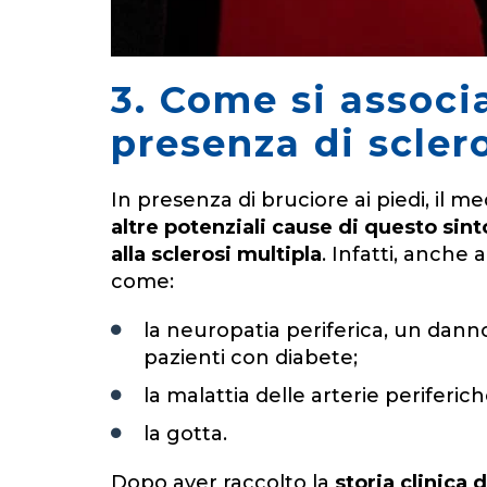
3. Come si associa
presenza di scler
In presenza di bruciore ai piedi, il m
altre potenziali cause di questo si
alla sclerosi multipla
. Infatti, anche
come:
la neuropatia periferica, un dann
pazienti con diabete;
la malattia delle arterie periferich
la gotta.
Dopo aver raccolto la
storia clinica 