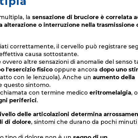
tipla
multipla, la
sensazione di bruciore è correlata 
 alterazione o interruzione nella trasmissione 
ti correttamente, il cervello può registrare seg
effettiva causa sottostante.
e
ovvero altre sensazioni di anomalie del senso ta
 l'esercizio fisico
oppure ancora
dopo uno sti
ntatto con le lenzuola). Anche un
aumento della
 questo sintomo.
i è chiamata con termine medico
eritromelalgia
, 
ni periferici
.
ivello delle articolazioni determina arrossament
i di dolore
, sintomi che durano da pochi minuti
o tipo di dolore non è un
segno di un