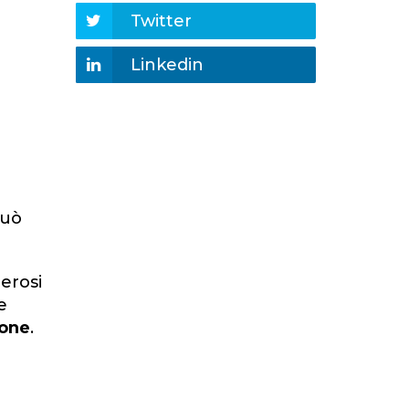
Twitter
Linkedin
può
lerosi
e
ione
.