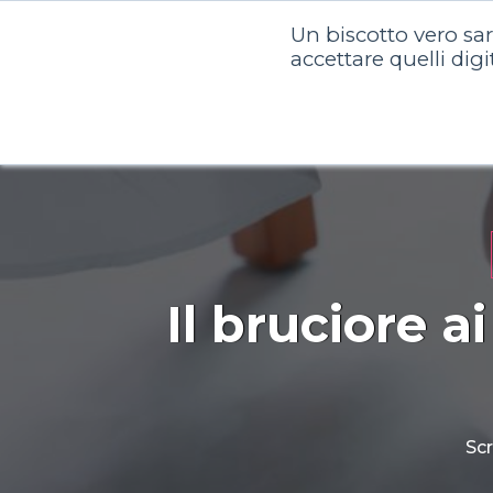
Un biscotto vero sa
Chi siam
accettare quelli digi
Il bruciore a
Scr