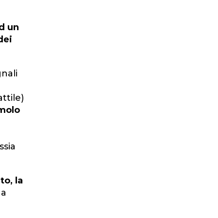
ad un
dei
nali
ttile)
molo
ossia
o, la
 a