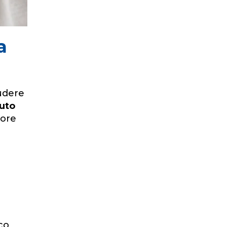
a
udere
vuto
lore
co