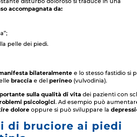
stante disturbo doloroso si traduce in una
esso accompagnata da:
a”;
a pelle dei piedi.
 manifesta bilateralmente
e lo stesso fastidio si 
delle
braccia
e del
perineo
(vulvodinia).
ortante sulla qualità di vita
dei pazienti con sc
roblemi psicologici
. Ad esempio può aumentar
tire dolore
oppure si può sviluppare la
depress
i di bruciore ai piedi