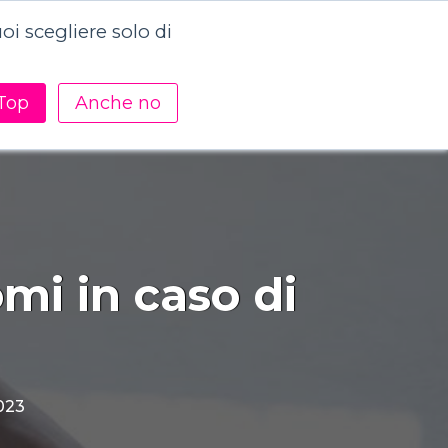
i scegliere solo di
Contattaci
Academy
Risorse
Top
Anche no
omi in caso di
023