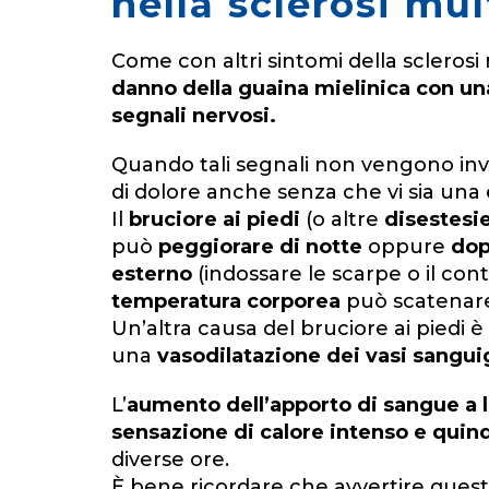
nella sclerosi mul
Come con altri sintomi della sclerosi 
danno della guaina mielinica con una
segnali nervosi.
Quando tali segnali non vengono invia
di dolore anche senza che vi sia una 
Il
bruciore ai piedi
(o altre
disestesi
può
peggiorare di notte
oppure
dopo
esterno
(indossare le scarpe o il co
temperatura corporea
può scatenare
Un’altra causa del bruciore ai pied
una
vasodilatazione dei vasi sanguig
L’
aumento dell’apporto di sangue a l
sensazione di calore intenso e quind
diverse ore.
È bene ricordare che avvertire quest