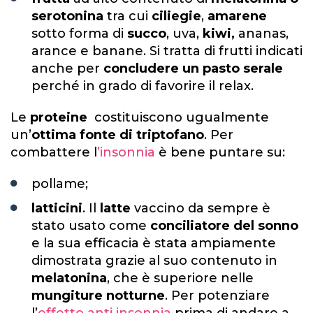
serotonina
tra cui
ciliegie
,
amarene
sotto forma di
succo
, uva,
kiwi,
ananas,
arance e banane. Si tratta di frutti indicati
anche per
concludere un pasto serale
perché in grado di favorire il relax.
Le
proteine
costituiscono ugualmente
un’
ottima fonte di triptofano
. Per
combattere l
’insonnia
è bene puntare su:
pollame;
latticini
. Il
latte
vaccino da sempre è
stato usato come
conciliatore del sonno
e la sua efficacia è stata ampiamente
dimostrata grazie al suo contenuto in
melatonina
, che è superiore nelle
mungiture notturne
. Per potenziare
l’
effetto anti insonnia
prima di andare a