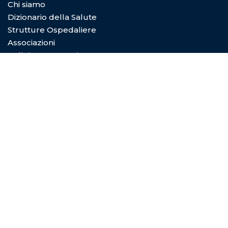
Chi siamo
Dizionario della Salute
Strutture Ospedaliere
Associazioni
Collabora con Noi
Privacy Policy
Cookie Policy
Condizioni di utilizzo
Copyright © 2026
Digital Dictionary Servizi S.P.A.
- Viale
Coni Zugna 5/a 20144 Milano (MI) - REA MI-2029601 -
P.Iva e C.F. 08492830966 - Capitale sociale 10.000€
Privacy Policy
|
Cookie Policy
|
Termini e condizioni di
utilizzo