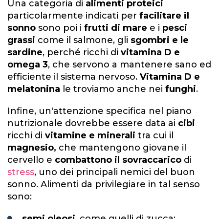
Una categoria di
alimenti proteici
particolarmente indicati per
facilitare il
sonno
sono poi i
frutti di mare
e i
pesci
grassi
come il salmone, gli
sgombri e le
sardine
, perché ricchi di
vitamina D e
omega 3
, che servono a mantenere sano ed
efficiente il sistema nervoso.
Vitamina D e
melatonina
le troviamo anche nei
funghi
.
Infine, un'attenzione specifica nel piano
nutrizionale dovrebbe essere data ai
cibi
ricchi di
vitamine e minerali
tra cui il
magnesio,
che mantengono giovane il
cervello e
combattono il sovraccarico
di
stress
, uno dei principali nemici del buon
sonno. Alimenti da privilegiare in tal senso
sono:
semi oleosi
, come quelli di zucca;