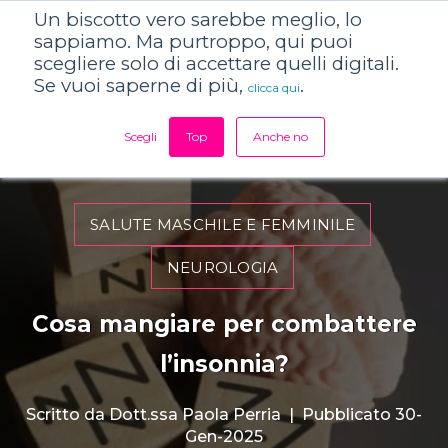
Un biscotto vero sarebbe meglio, lo
sappiamo. Ma purtroppo, qui puoi
scegliere solo di accettare quelli digitali.
Se vuoi saperne di più,
.
clicca qui
Scegli
Top
Anche no
SALUTE MASCHILE E FEMMINILE
NEUROLOGIA
Cosa mangiare per combattere
l’insonnia?
Scritto da
Dott.ssa Paola Perria
|
Pubblicato 30-
Gen-2025