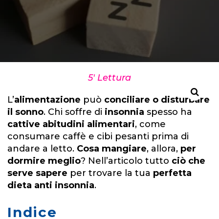
5' Lettura
L’
alimentazione
può
conciliare o disturbare
il sonno
. Chi soffre di
insonnia
spesso ha
cattive abitudini alimentari
, come
consumare caffè e cibi pesanti prima di
andare a letto.
Cosa mangiare
, allora,
per
dormire meglio
? Nell’articolo tutto
ciò che
serve sapere
per trovare la tua
perfetta
dieta anti insonnia
.
Indice