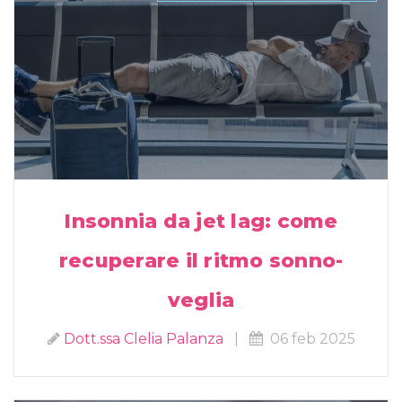
Insonnia da jet lag: come
recuperare il ritmo sonno-
veglia
Dott.ssa Clelia Palanza
|
06 feb 2025