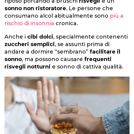
riposo portando a bruschi
risvegli
e un
sonno non ristoratore
. Le persone che
consumano alcol abitualmente sono
più a
rischio di insonnia
cronica.
Anche i
cibi dolci
, specialmente contenenti
zuccheri semplici
, se assunti prima di
andare a dormire “sembrano”
facilitare il
sonno
, ma possono causare
frequenti
risvegli notturni
e sonno di cattiva qualità.