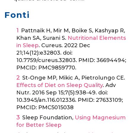
Fonti
Pattnaik H, Mir M, Boike S, Kashyap R,
Khan SA, Surani S.
Nutritional Elements
in Sleep
. Cureus. 2022 Dec
21;14(12):e32803. doi:
10.7759/cureus.32803. PMID: 36694494;
PMCID: PMC9859770.
St-Onge MP, Mikic A, Pietrolungo CE.
Effects of Diet on Sleep Quality
. Adv
Nutr. 2016 Sep 15;7(5):938-49. doi:
10.3945/an.116.012336. PMID: 27633109;
PMCID: PMC5015038
Sleep Foundation,
Using Magnesium
for Better Sleep