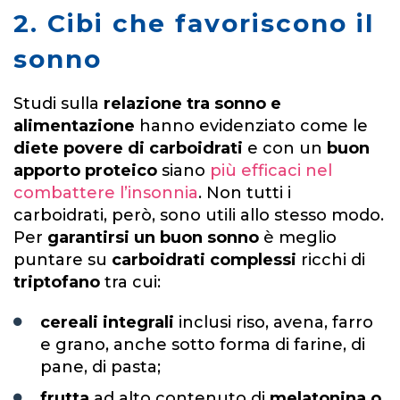
2. Cibi che favoriscono il
sonno
Studi sulla
relazione tra sonno e
alimentazione
hanno evidenziato come le
diete povere di carboidrati
e con un
buon
apporto proteico
siano
più efficaci nel
combattere l’insonnia
. Non tutti i
carboidrati, però, sono utili allo stesso modo.
Per
garantirsi un buon sonno
è meglio
puntare su
carboidrati complessi
ricchi di
triptofano
tra cui:
cereali integrali
inclusi riso, avena, farro
e grano, anche sotto forma di farine, di
pane, di pasta;
frutta
ad alto contenuto di
melatonina o