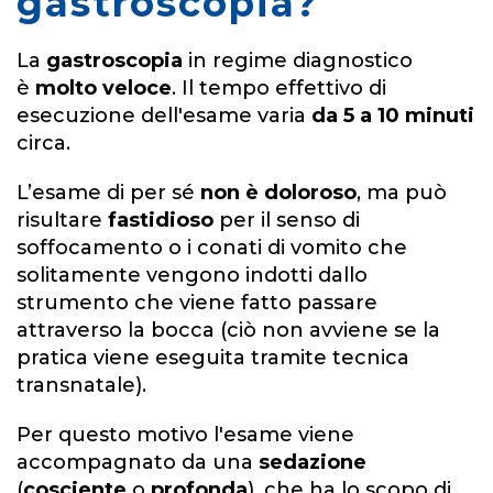
gastroscopia?
La
gastroscopia
in regime diagnostico
è
molto veloce
. Il tempo effettivo di
esecuzione dell'esame varia
da 5 a 10 minuti
circa.
L’esame di per sé
non è doloroso
, ma può
risultare
fastidioso
per il senso di
soffocamento o i conati di vomito che
solitamente vengono indotti dallo
strumento che viene
fatto passare
attraverso la bocca (ciò non avviene se la
pratica viene eseguita tramite tecnica
transnatale).
Per questo motivo l'esame viene
accompagnato da una
sedazione
(
cosciente
o
profonda
), che ha lo scopo di