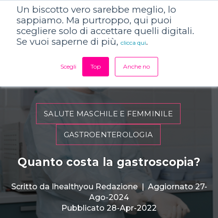
Un biscotto vero sarebbe meglio, lo
sappiamo. Ma purtroppo, qui puoi
scegliere solo di accettare quelli digitali.
Se vuoi saperne di più,
.
clicca qui
Scegli
Top
Anche no
SALUTE MASCHILE E FEMMINILE
GASTROENTEROLOGIA
Quanto costa la gastroscopia?
Scritto da
Ihealthyou Redazione
|
Aggiornato 27-
Ago-2024
Pubblicato 28-Apr-2022