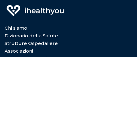
Chi siamo
Dizionario della Salute
Strutture Ospedaliere
Associazioni
Collabora con Noi
Privacy Policy
Cookie Policy
Condizioni di utilizzo
Copyright © 2026
Digital Dictionary Servizi S.P.A.
- Viale
Coni Zugna 5/a 20144 Milano (MI) - REA MI-2029601 -