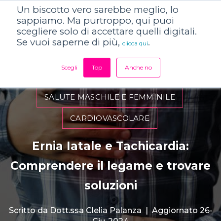
Un biscotto vero sarebbe meglio, lo
sappiamo. Ma purtroppo, qui puoi
scegliere solo di accettare quelli digitali.
Se vuoi saperne di più,
.
clicca qui
Scegli
Top
Anche no
SALUTE MASCHILE E FEMMINILE
CARDIOVASCOLARE
Ernia Iatale e Tachicardia:
Comprendere il legame e trovare
soluzioni
Scritto da
Dott.ssa Clelia Palanza
|
Aggiornato 26-