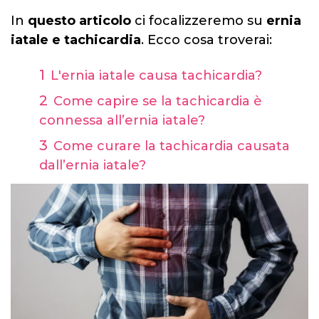
In
questo articolo
ci focalizzeremo su
ernia
iatale e tachicardia
. Ecco cosa troverai:
L'ernia iatale causa tachicardia?
Come capire se la tachicardia è
connessa all’ernia iatale?
Come curare la tachicardia causata
dall’ernia iatale?