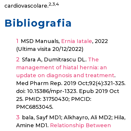
2,3,4
cardiovascolare.
Bibliografia
MSD Manuals,
Ernia Iatale
, 2022
(Ultima visita 20/12/2022)
Sfara A, Dumitrascu DL.
The
management of hiatal hernia: an
update on diagnosis and treatment
.
Med Pharm Rep. 2019 Oct;92(4):321-325.
doi: 10.15386/mpr-1323. Epub 2019 Oct
25. PMID: 31750430; PMCID:
PMC6853045.
bala, Sayf MD1; Alkhayro, Ali MD2; Hila,
Amine MD1.
Relationship Between