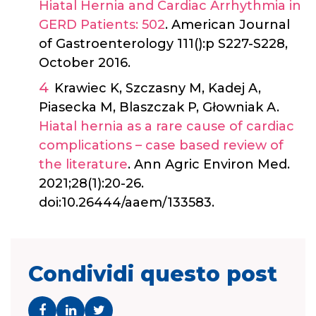
Hiatal Hernia and Cardiac Arrhythmia in
GERD Patients: 502
. American Journal
of Gastroenterology 111():p S227-S228,
October 2016.
Krawiec K, Szczasny M, Kadej A,
Piasecka M, Blaszczak P, Głowniak A.
Hiatal hernia as a rare cause of cardiac
complications – case based review of
the literature
. Ann Agric Environ Med.
2021;28(1):20-26.
doi:10.26444/aaem/133583.
Condividi questo post