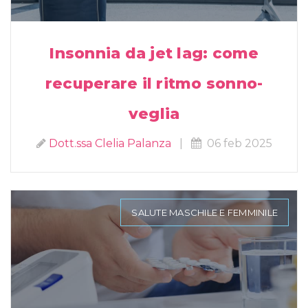
Insonnia da jet lag: come
recuperare il ritmo sonno-
veglia
Dott.ssa Clelia Palanza
|
06 feb 2025
SALUTE MASCHILE E FEMMINILE