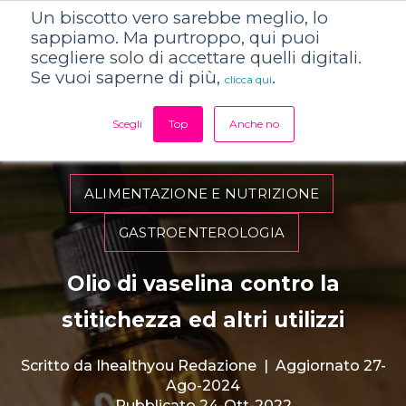
Un biscotto vero sarebbe meglio, lo
sappiamo. Ma purtroppo, qui puoi
scegliere solo di accettare quelli digitali.
Se vuoi saperne di più,
.
clicca qui
Scegli
Top
Anche no
ALIMENTAZIONE E NUTRIZIONE
GASTROENTEROLOGIA
Olio di vaselina contro la
stitichezza ed altri utilizzi
Scritto da
Ihealthyou Redazione
|
Aggiornato 27-
Ago-2024
Pubblicato 24-Ott-2022