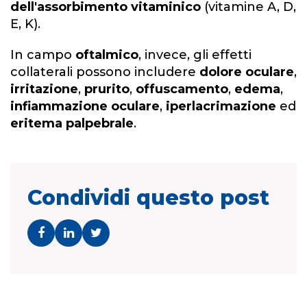
dell'assorbimento vitaminico
(vitamine A, D,
E, K).
In campo
oftalmico
, invece, gli effetti
collaterali possono includere
dolore oculare
,
irritazione
,
prurito
,
offuscamento
,
edema
,
infiammazione oculare
,
iperlacrimazione
ed
eritema palpebrale
.
Condividi questo post