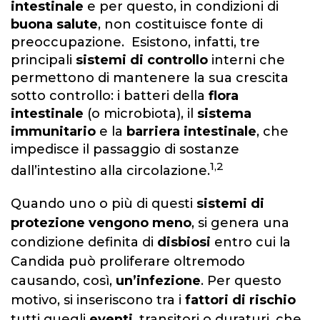
intestinale
e per questo, in condizioni di
buona salute
, non costituisce fonte di
preoccupazione. Esistono, infatti, tre
principali
sistemi di controllo
interni che
permettono di mantenere la sua crescita
sotto controllo: i batteri della
flora
intestinale
(o microbiota), il
sistema
immunitario
e la
barriera intestinale
, che
impedisce il passaggio di sostanze
1,2
dall’intestino alla circolazione.
Quando uno o più di questi
sistemi di
protezione vengono meno
, si genera una
condizione definita di
disbiosi
entro cui la
Candida può proliferare oltremodo
causando, così,
un’infezione
. Per questo
motivo, si inseriscono tra i
fattori di rischio
tutti quegli
eventi
, transitori o duraturi, che