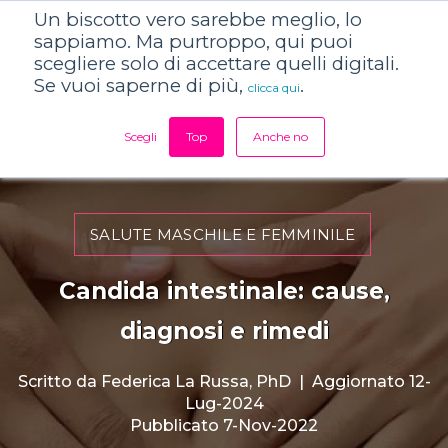
Un biscotto vero sarebbe meglio, lo
sappiamo. Ma purtroppo, qui puoi
scegliere solo di accettare quelli digitali.
Se vuoi saperne di più,
.
clicca qui
Scegli
Top
Anche no
SALUTE MASCHILE E FEMMINILE
Candida intestinale: cause,
diagnosi e rimedi
Scritto da
Federica La Russa, PhD
|
Aggiornato 12-
Lug-2024
Pubblicato 7-Nov-2022