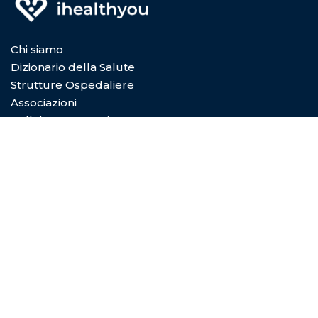
Chi siamo
Dizionario della Salute
Strutture Ospedaliere
Associazioni
Collabora con Noi
Privacy Policy
Cookie Policy
Condizioni di utilizzo
Copyright © 2026
Digital Dictionary Servizi S.P.A.
- Viale
Coni Zugna 5/a 20144 Milano (MI) - REA MI-2029601 -
P.Iva e C.F. 08492830966 - Capitale sociale 10.000€