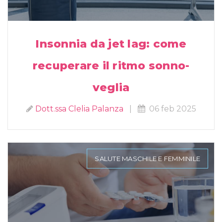
Insonnia da jet lag: come
recuperare il ritmo sonno-
veglia
Dott.ssa Clelia Palanza
|
06 feb 2025
SALUTE MASCHILE E FEMMINILE