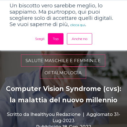
Un biscotto vero sarebbe meglio, lo
sappiamo. Ma purtroppo, qui puoi
scegliere solo di accettare quelli digitali.
Se vuoi saperne di più,
.
clicca qui
Scegli
Top
Anche no
SALUTE MASCHILE E FEMMINILE
OFTALMOLOGIA
Computer Vision Syndrome (cvs):
la malattia del nuovo millennio
Scritto da
Ihealthyou Redazione
|
Aggiornato 31-
Lug-2023
Pubblicato 18-Gen-2022