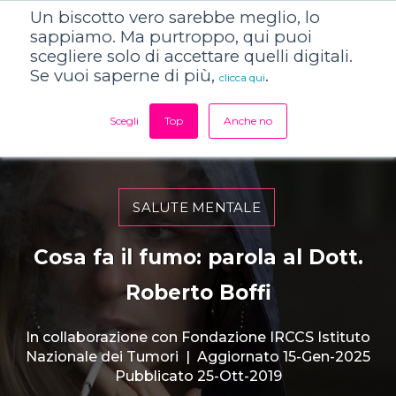
Un biscotto vero sarebbe meglio, lo
sappiamo. Ma purtroppo, qui puoi
scegliere solo di accettare quelli digitali.
Se vuoi saperne di più,
.
clicca qui
Scegli
Top
Anche no
SALUTE MENTALE
Cosa fa il fumo: parola al Dott.
Roberto Boffi
In collaborazione con
Fondazione IRCCS Istituto
Nazionale dei Tumori
|
Aggiornato 15-Gen-2025
Pubblicato 25-Ott-2019