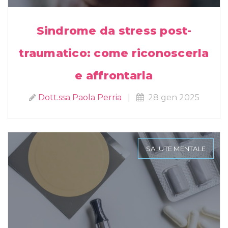
Sindrome da stress post-
traumatico: come riconoscerla
e affrontarla
Dott.ssa Paola Perria
|
28 gen 2025
SALUTE MENTALE