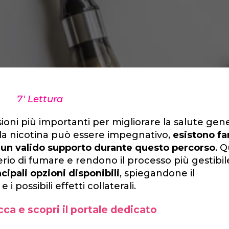
7' Lettura
oni più importanti per migliorare la salute gene
 da nicotina può essere impegnativo,
esistono f
 un valido supporto durante questo percorso
. Q
erio di fumare e rendono il processo più gestibile
ncipali opzioni disponibili
, spiegandone il
 possibili effetti collaterali.
ca e scopri il portale dedicato