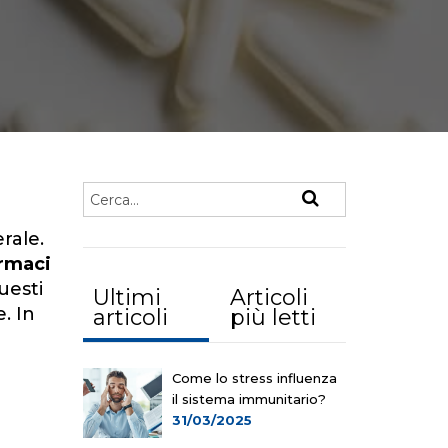
rale.
armaci
uesti
Ultimi
Articoli
. In
articoli
più letti
Come lo stress influenza
il sistema immunitario?
31/03/2025