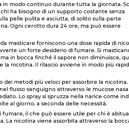
tina in modo continuo durante tutta la giornata. 
 per chi ha bisogno di un supporto costante senza
ulla pelle pulita e asciutta, di solito sulla parte
iena. Ogni cerotto dura 24 ore, ma può essere
da masticare forniscono una dose rapida di nico
vverte un forte desiderio di fumare. Si mastican
in bocca finché il sapore non diminuisce, qui
 la nicotina. Il rilascio avviene in modo più rapi
o dei metodi più veloci per assorbire la nicotina.
 nel flusso sanguigno attraverso le mucose nasal
ediato. Lo spray si spruzza nella narice come ind
olte al giorno, a seconda delle necessità.
 di fumare, il che può essere utile per chi è abitua
ta. La nicotina viene assorbita attraverso la bocc