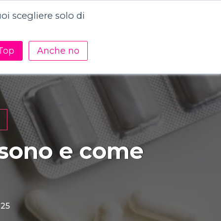
i scegliere solo di
Contattaci
Academy
Risorse
Top
Anche no
i sono e come
025