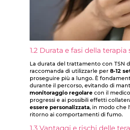
1.2 Durata e fasi della terapia
La durata del trattamento con TSN 
raccomanda di utilizzarle per
8-12 s
proseguire più a lungo. È fondamen
durante il percorso, evitando di man
monitoraggio regolare
con il medico
progressi e ai possibili effetti collater
essere personalizzata
, in modo che 
ritorno ai comportamenti di fumo.
1.3 Vantaggi e rischi delle ter