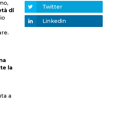
umo,
Twitter
età di
io
Linkedin
are.
ina
te la
uta a