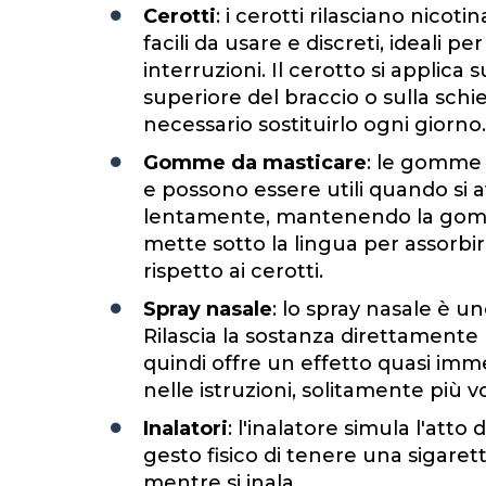
Cerotti
: i cerotti rilasciano nico
facili da usare e discreti, ideali
interruzioni. Il cerotto si applica s
superiore del braccio o sulla sch
necessario sostituirlo ogni giorno.
Gomme da masticare
: le gomme 
e possono essere utili quando si a
lentamente, mantenendo la gomma 
mette sotto la lingua per assorbire
rispetto ai cerotti.
Spray nasale
: lo spray nasale è un
Rilascia la sostanza direttamente
quindi offre un effetto quasi imm
nelle istruzioni, solitamente più v
Inalatori
: l'inalatore simula l'atto
gesto fisico di tenere una sigaret
mentre si inala.