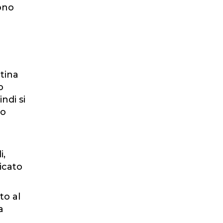
Sono
tina
o
ndi si
do
i,
icato
to al
a