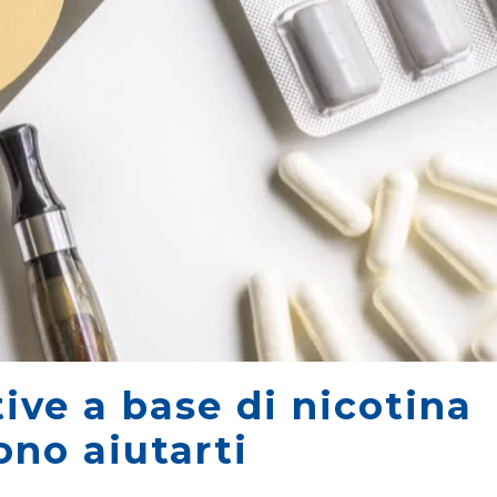
tive a base di nicotina
ono aiutarti