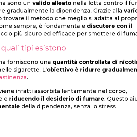
tina sono un
valido alleato
nella lotta contro il f
urre gradualmente la dipendenza. Grazie alla
vari
 trovare il metodo che meglio si adatta al propr
tà. Come sempre, è fondamentale
discutere con il
ccio più sicuro ed efficace per smettere di fum
quali tipi esistono
tina forniscono una
quantità controllata di nicot
lle sigarette. L'
obiettivo è ridurre gradualmen
astinenza
.
 viene infatti assorbita lentamente nel corpo,
ue e
riducendo il desiderio di fumare
. Questo ai
mentale
della dipendenza, senza lo stress