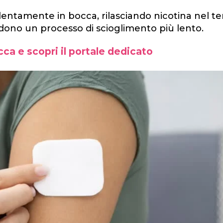
no lentamente in bocca, rilasciando nicotina nel t
dono un processo di scioglimento più lento.
ca e scopri il portale dedicato