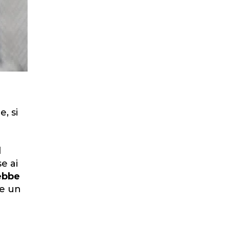
, si
l
e ai
ebbe
re un