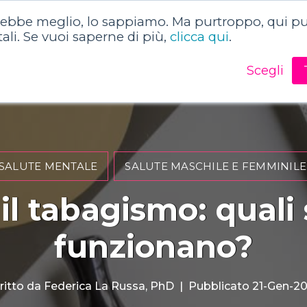
rebbe meglio, lo sappiamo. Ma purtroppo, qui puo
o
Dizionario della salute
Articoli sulla salute
tali. Se vuoi saperne di più,
clicca qui
.
Scegli
SALUTE MENTALE
SALUTE MASCHILE E FEMMINILE
il tabagismo: qual
funzionano?
ritto da
Federica La Russa, PhD
|
Pubblicato 21-Gen-2