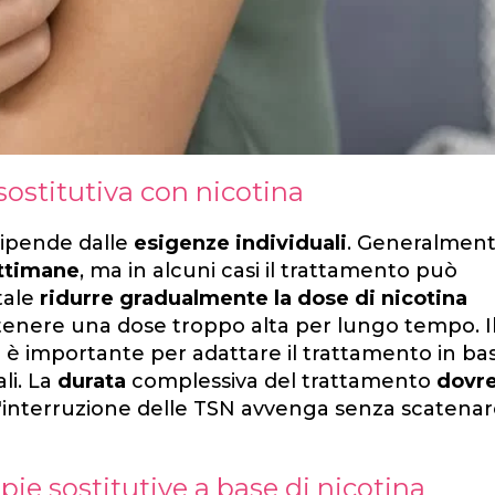
 sostitutiva con nicotina
dipende dalle
esigenze individuali
. Generalmente
ettimane
, ma in alcuni casi il trattamento può
tale
ridurre gradualmente la dose di nicotina
tenere una dose troppo alta per lungo tempo. I
 è importante per adattare il trattamento in bas
ali. La
durata
complessiva del trattamento
dovr
l'interruzione delle TSN avvenga senza scatena
apie sostitutive a base di nicotina