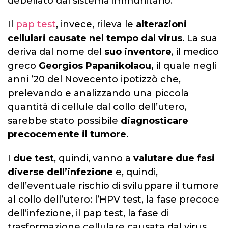
debellato dal sistema immunitario.
Il
pap test
, invece, rileva le
alterazioni
cellulari causate nel tempo dal virus
. La sua
deriva dal nome del
suo
inventore
, il medico
greco
Georgios Papanikolaou,
il quale negli
anni ’20 del Novecento ipotizzò che,
prelevando e analizzando una piccola
quantità di cellule dal collo dell’utero,
sarebbe stato possibile
diagnosticare
precocemente il tumore
.
I
due test
, quindi, vanno a
valutare due fasi
diverse dell’infezione
e, quindi,
dell’eventuale rischio di sviluppare il tumore
al collo dell’utero: l’HPV test, la fase precoce
dell’infezione, il pap test, la fase di
trasformazione cellulare causata dal virus