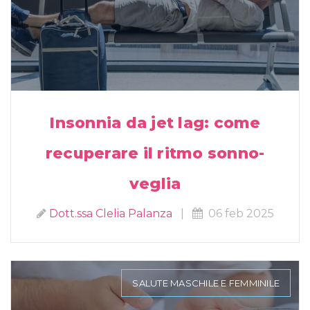
Insonnia da jet lag: come
recuperare il ritmo sonno-
veglia
Dott.ssa Clelia Palanza
|
06 feb 2025
SALUTE MASCHILE E FEMMINILE