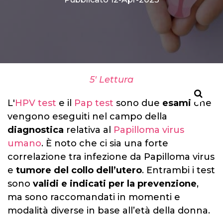
5' Lettura
L'
HPV test
e il
Pap test
sono due
esami
che
vengono eseguiti nel campo della
diagnostica
relativa al
Papilloma virus
umano
. È noto che ci sia una forte
correlazione tra infezione da Papilloma virus
e
tumore del collo dell’utero
. Entrambi i test
sono
validi e indicati per la
prevenzione
,
ma sono raccomandati in momenti e
modalità diverse in base all’età della donna.