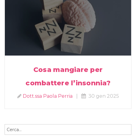
Cosa mangiare per
combattere l’insonnia?
Dott.ssa Paola Perria
|
30 gen 2025