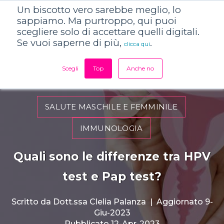
Un biscotto vero sarebbe meglio, lo
sappiamo. Ma purtroppo, qui puoi
scegliere solo di accettare quelli digitali.
Se vuoi saperne di più,
.
clicca qui
Scegli
Top
Anche no
SALUTE MASCHILE E FEMMINILE
IMMUNOLOGIA
Quali sono le differenze tra HPV
test e Pap test?
Scritto da
Dott.ssa Clelia Palanza
|
Aggiornato 9-
Giu-2023
Pubblicato 12-Apr-2023