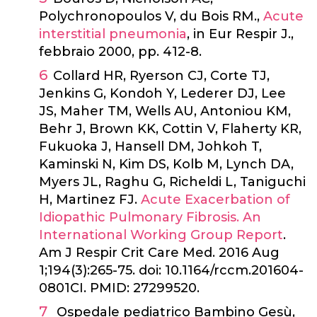
Polychronopoulos V, du Bois RM.,
Acute
interstitial pneumonia
, in Eur Respir J.,
febbraio 2000, pp. 412-8.
Collard HR, Ryerson CJ, Corte TJ,
Jenkins G, Kondoh Y, Lederer DJ, Lee
JS, Maher TM, Wells AU, Antoniou KM,
Behr J, Brown KK, Cottin V, Flaherty KR,
Fukuoka J, Hansell DM, Johkoh T,
Kaminski N, Kim DS, Kolb M, Lynch DA,
Myers JL, Raghu G, Richeldi L, Taniguchi
H, Martinez FJ.
Acute Exacerbation of
Idiopathic Pulmonary Fibrosis. An
International Working Group Report
.
Am J Respir Crit Care Med. 2016 Aug
1;194(3):265-75. doi: 10.1164/rccm.201604-
0801CI. PMID: 27299520.
Ospedale pediatrico Bambino Gesù,