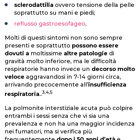
sclerodattilia
ovvero tensione della pelle
soprattutto su mani e piedi;
reflusso gastroesofageo
.
Molti di questi sintomi non sono sempre
presenti e soprattutto
possono essere
dovuti a
moltissime
altre patologie
di
gravità molto inferiore, ma le difficoltà
respiratorie hanno invece un
decorso molto
veloce
aggravandosi in 7-14 giorni circa,
arrivando precocemente all’
insufficienza
3,4,5
respiratoria
..
La polmonite interstiziale acuta può colpire
entrambi i sessi senza che vi sia una
prevalenza e non ha una maggior incidenza
nei fumatori, ma si verifica più
frequentemente
dopo i 50 anni d’età
e