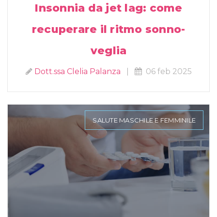
Insonnia da jet lag: come
recuperare il ritmo sonno-
veglia
Dott.ssa Clelia Palanza
|
06 feb 2025
SALUTE MASCHILE E FEMMINILE