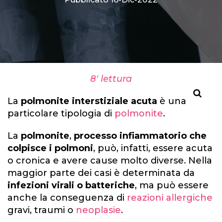
8' lettura
La
polmonite
interstiziale
acuta
è una
particolare tipologia di
polmonite
.
La
polmonite
,
processo infiammatorio che
colpisce i polmoni
, può, infatti, essere acuta
o cronica e avere cause molto diverse. Nella
maggior parte dei casi è determinata da
infezioni virali o batteriche
, ma può essere
anche la conseguenza di
reazioni allergiche
gravi, traumi o
neoplasie
.