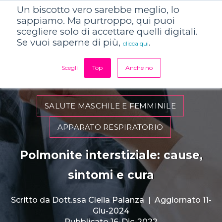
Un biscotto vero sarebbe meglio, lo
sappiamo. Ma purtroppo, qui puoi
scegliere solo di accettare quelli digitali.
Se vuoi saperne di più,
.
clicca qui
Scegli
Top
Anche no
SALUTE MASCHILE E FEMMINILE
APPARATO RESPIRATORIO
Polmonite interstiziale: cause,
sintomi e cura
Scritto da
Dott.ssa Clelia Palanza
|
Aggiornato 11-
Giu-2024
Pubblicato 16-Dic-2022