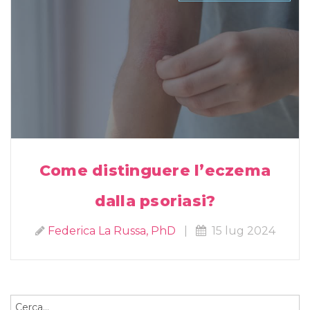
Come distinguere l’eczema
dalla psoriasi?
Federica La Russa, PhD
|
15 lug 2024