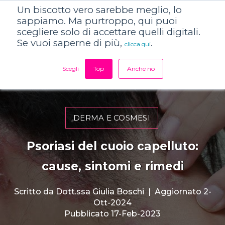
Un biscotto vero sarebbe meglio, lo
sappiamo. Ma purtroppo, qui puoi
scegliere solo di accettare quelli digitali.
Se vuoi saperne di più,
.
clicca qui
Scegli
Top
Anche no
DERMA E COSMESI
Psoriasi del cuoio capelluto:
cause, sintomi e rimedi
Scritto da
Dott.ssa Giulia Boschi
|
Aggiornato 2-
Ott-2024
Pubblicato 17-Feb-2023