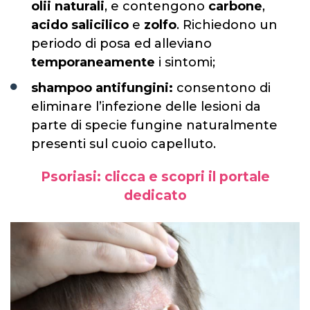
olii naturali
, e contengono
carbone
,
acido salicilico
e
zolfo
. Richiedono un
periodo di posa ed alleviano
temporaneamente
i sintomi;
shampoo antifungini:
consentono di
eliminare l’infezione delle lesioni da
pa
rte di specie fungine naturalmente
presenti sul cuoio capelluto.
Psoriasi: clicca e scopri il portale
dedicato