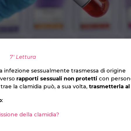
7' Lettura
sa infezione sessualmente trasmessa di origine
averso
rapporti sessuali non protetti
con person
trae la clamidia può, a sua volta,
trasmetterla al
o
:
issione della clamidia?