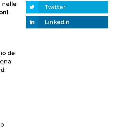
 nelle
Twitter
oni
Linkedin
io del
sona
di
 o