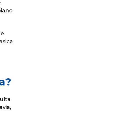
e
biano
le
asica
a?
ulta
avia,