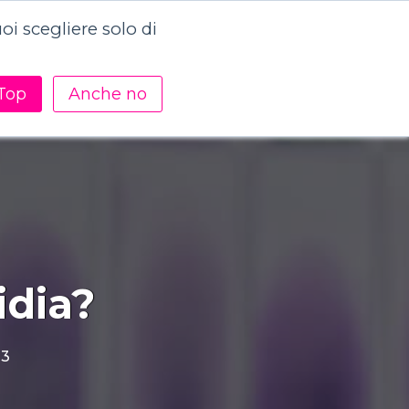
i scegliere solo di
Contattaci
Academy
Risorse
Top
Anche no
idia?
23