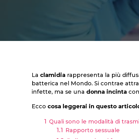
La
clamidia
rappresenta la più diffu
batterica nel Mondo. Si contrae attr
infette, ma se una
donna incinta
con
Ecco
cosa leggerai in questo articol
Quali sono le modalità di trasm
Rapporto sessuale