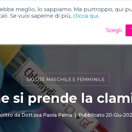
rebbe meglio, lo sappiamo. Ma purtroppo, qui puo
o
Dizionario della salute
Articoli sulla salute
tali. Se vuoi saperne di più,
clicca qui
.
Scegli
SALUTE MASCHILE E FEMMINILE
 si prende la clam
critto da
Dott.ssa Paola Perria
|
Pubblicato 20-Giu-20