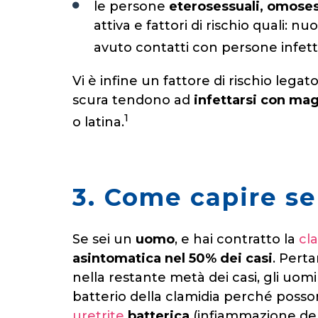
le persone
eterosessuali, omoses
attiva e fattori di rischio quali: 
avuto contatti con persone infetta
Vi è infine un fattore di rischio legato
scura tendono ad
infettarsi con mag
1
o latina.
3. Come capire se
Se sei un
uomo
, e hai contratto la
cl
asintomatica nel 50% dei casi
. Perta
nella restante metà dei casi, gli uomi
batterio della clamidia perché pos
uretrite
batterica
(infiammazione dell