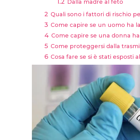
Dalla madre al feto
Quali sono i fattori di rischio p
Come capire se un uomo ha la
Come capire se una donna ha 
Come proteggersi dalla trasmis
Cosa fare se si è stati esposti a