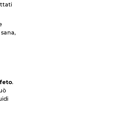
ttati
e
 sana,
feto
.
può
uidi