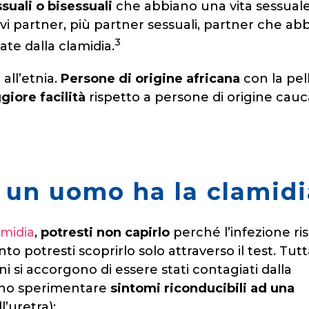
suali o bisessuali
che abbiano una vita sessual
nuovi partner, più partner sessuali, partner che ab
3
te dalla clamidia.
 all’etnia.
Persone di origine africana
con la pel
giore facilità
rispetto a persone di origine cauc
 un uomo ha la clamidi
amidia
,
potresti non capirlo
perché l’infezione ris
nto potresti scoprirlo solo attraverso il test. Tutt
ni si accorgono di essere stati contagiati dalla
sono sperimentare
sintomi riconducibili ad una
’uretra):