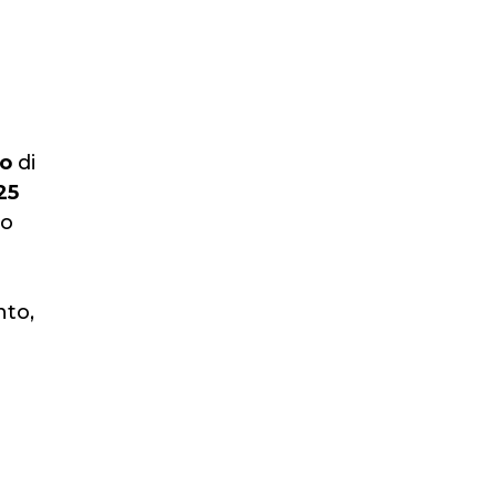
io
di
25
no
nto,