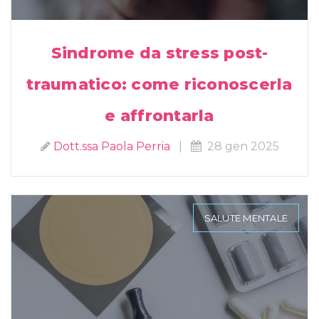
Sindrome da stress post-
traumatico: come riconoscerla
e affrontarla
Dott.ssa Paola Perria
|
28 gen 2025
SALUTE MENTALE