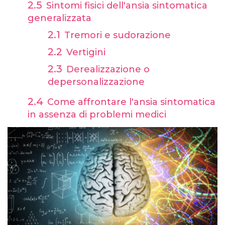
Sintomi fisici dell'ansia sintomatica
generalizzata
Tremori e sudorazione
Vertigini
Derealizzazione o
depersonalizzazione
Come affrontare l'ansia sintomatica
in assenza di problemi medici