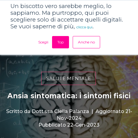
Un biscotto vero sarebbe meglio, lo
sappiamo. Ma purtroppo, qui puoi
scegliere solo di accettare quelli digitali.
Se vuoi saperne di più,
.
clicca qui
Scegli
Top
Anche no
SALUTE MENTALE
Ansia sintomatica: i sintomi fisici
Scritto da
Dott.ssa Clelia Palanza
|
Aggiornato 21-
Nov-2024
Pubblicato 22-Gen-2023