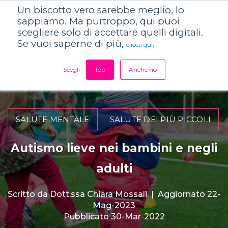
Un biscotto vero sarebbe meglio, lo
sappiamo. Ma purtroppo, qui puoi
scegliere solo di accettare quelli digitali.
Se vuoi saperne di più,
.
clicca qui
Scegli
Top
Anche no
SALUTE MENTALE
SALUTE DEI PIÙ PICCOLI
Autismo lieve nei bambini e negli
adulti
Scritto da
Dott.ssa Chiara Mossali
|
Aggiornato 22-
Mag-2023
Pubblicato 30-Mar-2022