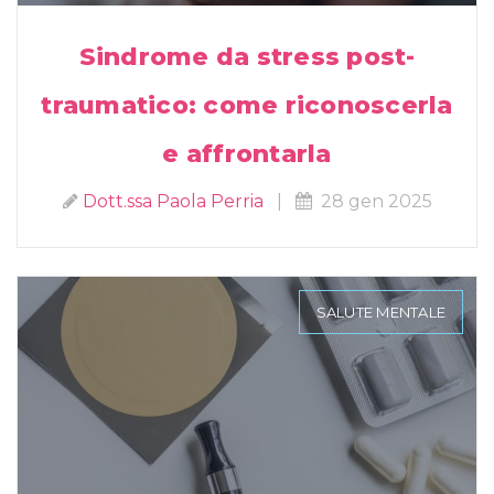
Sindrome da stress post-
traumatico: come riconoscerla
e affrontarla
Dott.ssa Paola Perria
|
28 gen 2025
SALUTE MENTALE