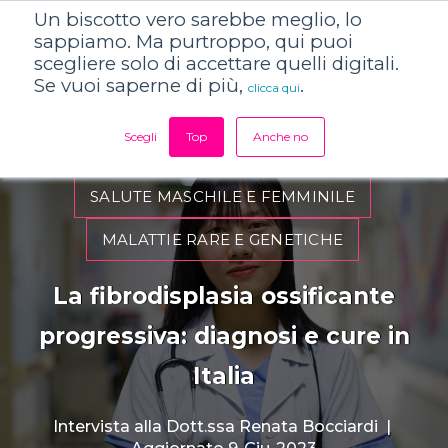
Un biscotto vero sarebbe meglio, lo
sappiamo. Ma purtroppo, qui puoi
scegliere solo di accettare quelli digitali.
Se vuoi saperne di più,
.
clicca qui
Scegli
Top
Anche no
SALUTE MASCHILE E FEMMINILE
MALATTIE RARE E GENETICHE
La fibrodisplasia ossificante
progressiva: diagnosi e cure in
Italia
Intervista alla
Dott.ssa Renata Bocciardi
|