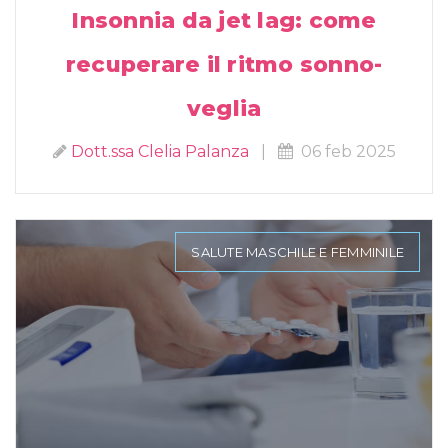
Insonnia da jet lag: come
recuperare il ritmo sonno-
veglia
Dott.ssa Clelia Palanza
|
06 feb 2025
SALUTE MASCHILE E FEMMINILE