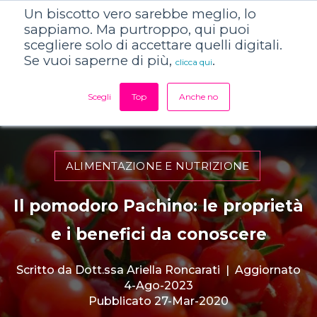
Un biscotto vero sarebbe meglio, lo
sappiamo. Ma purtroppo, qui puoi
scegliere solo di accettare quelli digitali.
Se vuoi saperne di più,
.
clicca qui
Scegli
Top
Anche no
ALIMENTAZIONE E NUTRIZIONE
Il pomodoro Pachino: le proprietà
e i benefici da conoscere
Scritto da
Dott.ssa Ariella Roncarati
|
Aggiornato
4-Ago-2023
Pubblicato 27-Mar-2020