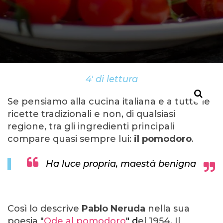
4' di lettura
Se pensiamo alla cucina italiana e a tutte le
ricette tradizionali e non, di qualsiasi
regione, tra gli ingredienti principali
compare quasi sempre lui:
il pomodoro
.
Ha luce propria, maestà benigna
Così lo descrive
Pablo Neruda
nella sua
poesia "
Ode al pomodoro
" d
el 1954. Il