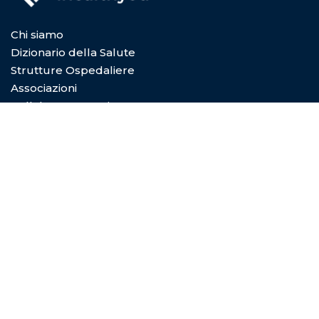
Chi siamo
Dizionario della Salute
Strutture Ospedaliere
Associazioni
Collabora con Noi
Privacy Policy
Cookie Policy
Condizioni di utilizzo
Copyright © 2026
Digital Dictionary Servizi S.P.A.
- Viale
Coni Zugna 5/a 20144 Milano (MI) - REA MI-2029601 -
P.Iva e C.F. 08492830966 - Capitale sociale 10.000€
Privacy Policy
|
Cookie Policy
|
Termini e condizioni di