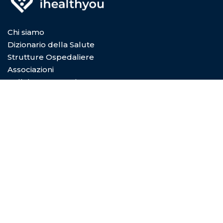
Chi siamo
Dizionario della Salute
Strutture Ospedaliere
Associazioni
Collabora con Noi
Privacy Policy
Cookie Policy
Condizioni di utilizzo
Copyright © 2026
Digital Dictionary Servizi S.P.A.
- Viale
Coni Zugna 5/a 20144 Milano (MI) - REA MI-2029601 -
P.Iva e C.F. 08492830966 - Capitale sociale 10.000€
Privacy Policy
|
Cookie Policy
|
Termini e condizioni di