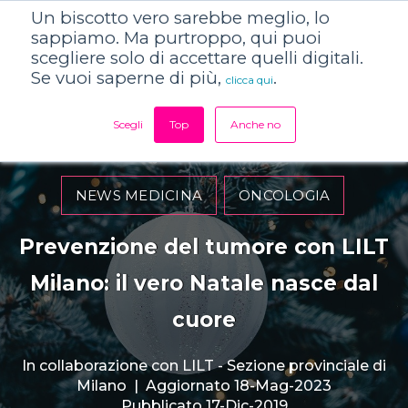
Un biscotto vero sarebbe meglio, lo
sappiamo. Ma purtroppo, qui puoi
scegliere solo di accettare quelli digitali.
Se vuoi saperne di più,
.
clicca qui
Scegli
Top
Anche no
NEWS MEDICINA
ONCOLOGIA
Prevenzione del tumore con LILT
Milano: il vero Natale nasce dal
cuore
In collaborazione con
LILT - Sezione provinciale di
Milano
|
Aggiornato 18-Mag-2023
Pubblicato 17-Dic-2019