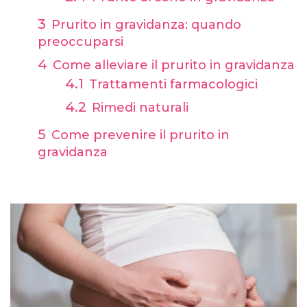
Prurito in gravidanza: quando
preoccuparsi
Come alleviare il prurito in gravidanza
Trattamenti farmacologici
Rimedi naturali
Come prevenire il prurito in
gravidanza