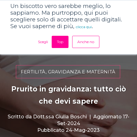
Un biscotto vero sarebbe meglio, lo
sappiamo. Ma purtroppo, qui puoi
scegliere solo di accettare quelli digitali.
Se vuoi saperne di più,
.
clicca qui
Scegli
Top
Anche no
FERTILITÀ, GRAVIDANZA E MATERNITÀ
Prurito in gravidanza: tutto ciò
che devi sapere
Scritto da
Dott.ssa Giulia Boschi
|
Aggiornato 17-
Set-2024
Pubblicato 24-Mag-2023