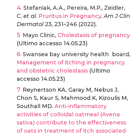
Stefaniak, A.A., Pereira, M.P., Zeidler,
C.
et al.
Pruritus in Pregnancy
.
Am J Clin
Dermatol
23, 231–246 (2022).
Mayo Clinic,
Cholestasis of pregnancy
(Ultimo accesso 14.05.23)
Swansea bay university health board,
Management of itching in pregnancy
and obstetric cholestasis
(Ultimo
accesso 14.05.23)
Reynertson KA, Garay M, Nebus J,
Chon S, Kaur S, Mahmood K, Kizoulis M,
Southall MD.
Anti-inflammatory
activities of colloidal oatmeal (Avena
sativa) contribute to the effectiveness
of oats in treatment of itch associated