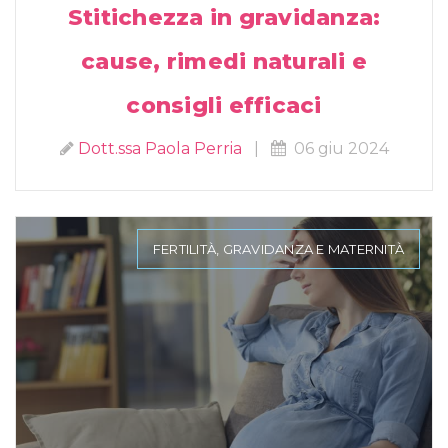
Stitichezza in gravidanza:
cause, rimedi naturali e
consigli efficaci
Dott.ssa Paola Perria
|
06 giu 2024
FERTILITÀ, GRAVIDANZA E MATERNITÀ