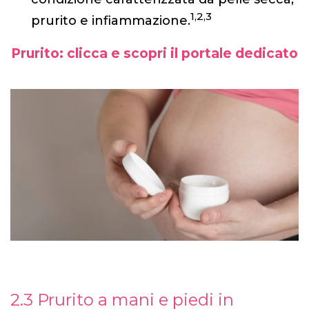
1,2,3
prurito e infiammazione.
Prurito: clicca e scopri il portale dedicato
2.3 Prurito a mani e piedi in