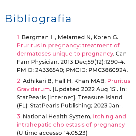
Bibliografia
Bergman H, Melamed N, Koren G.
Pruritus in pregnancy: treatment of
dermatoses unique to pregnancy
. Can
Fam Physician. 2013 Dec;59(12):1290-4.
PMID: 24336540; PMCID: PMC3860924.
Adhikari B, Hall H, Khan MAB.
Pruritus
Gravidarum
. [Updated 2022 Aug 15]. In:
StatPearls [Internet]. Treasure Island
(FL): StatPearls Publishing; 2023 Jan-.
National Health System,
Itching and
intrahepatic cholestasis of pregnancy
(Ultimo accesso 14.05.23)