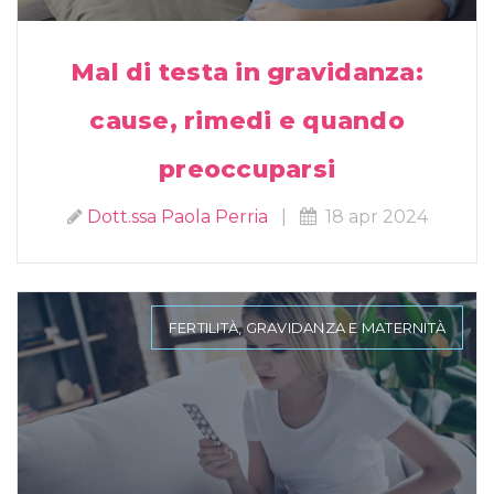
Mal di testa in gravidanza:
cause, rimedi e quando
preoccuparsi
Dott.ssa Paola Perria
|
18 apr 2024
FERTILITÀ, GRAVIDANZA E MATERNITÀ