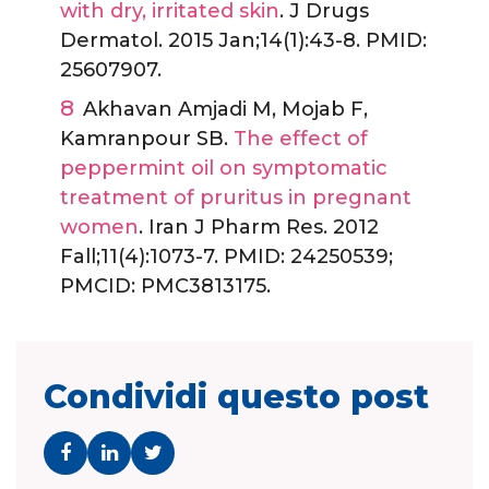
with dry, irritated skin
. J Drugs
Dermatol. 2015 Jan;14(1):43-8. PMID:
25607907.
Akhavan Amjadi M, Mojab F,
Kamranpour SB.
The effect of
peppermint oil on symptomatic
treatment of pruritus in pregnant
women
. Iran J Pharm Res. 2012
Fall;11(4):1073-7. PMID: 24250539;
PMCID: PMC3813175.
Condividi questo post