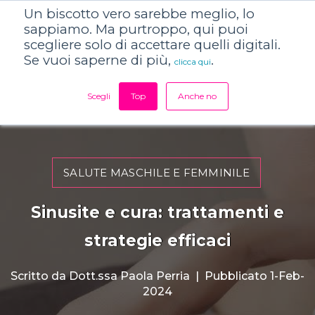
Un biscotto vero sarebbe meglio, lo
sappiamo. Ma purtroppo, qui puoi
scegliere solo di accettare quelli digitali.
Se vuoi saperne di più,
.
clicca qui
Scegli
Top
Anche no
SALUTE MASCHILE E FEMMINILE
Sinusite e cura: trattamenti e
strategie efficaci
Scritto da
Dott.ssa Paola Perria
|
Pubblicato 1-Feb-
2024