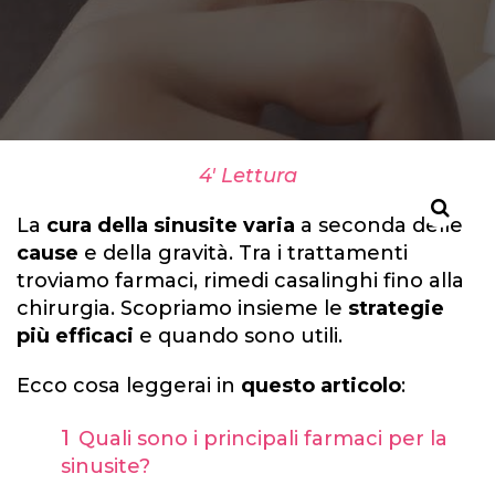
4' Lettura
La
cura della sinusite
varia
a seconda delle
cause
e della gravità. Tra i trattamenti
troviamo farmaci, rimedi casalinghi fino alla
chirurgia. Scopriamo insieme le
strategie
più efficaci
e quando sono utili.
Ecco cosa leggerai in
questo articolo
:
Quali sono i principali farmaci per la
sinusite?