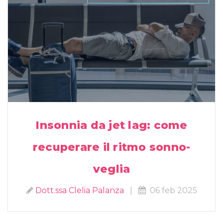
Insonnia da jet lag: come
recuperare il ritmo sonno-
veglia
Dott.ssa Clelia Palanza
|
06 feb 2025