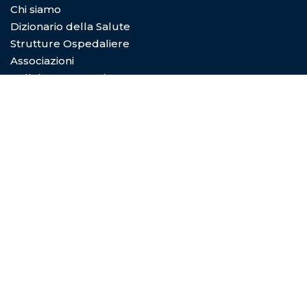
Chi siamo
Dizionario della Salute
Strutture Ospedaliere
Associazioni
Collabora con Noi
Privacy Policy
Cookie Policy
Condizioni di utilizzo
Copyright © 2026
Digital Dictionary Servizi S.P.A.
- Viale
Coni Zugna 5/a 20144 Milano (MI) - REA MI-2029601 -
P.Iva e C.F. 08492830966 - Capitale sociale 10.000€
Privacy Policy
|
Cookie Policy
|
Termini e condizioni di
utilizzo