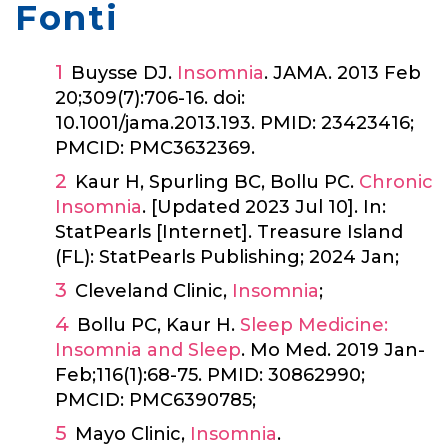
Fonti
Buysse DJ.
Insomnia
. JAMA. 2013 Feb
20;309(7):706-16. doi:
10.1001/jama.2013.193. PMID: 23423416;
PMCID: PMC3632369.
Kaur H, Spurling BC, Bollu PC.
Chronic
Insomnia
. [Updated 2023 Jul 10]. In:
StatPearls [Internet]. Treasure Island
(FL): StatPearls Publishing; 2024 Jan;
Cleveland Clinic,
Insomnia
;
Bollu PC, Kaur H.
Sleep Medicine:
Insomnia and Sleep
. Mo Med. 2019 Jan-
Feb;116(1):68-75. PMID: 30862990;
PMCID: PMC6390785;
Mayo Clinic,
Insomnia
.