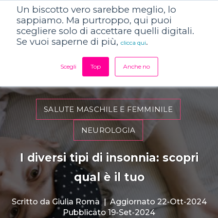
Un biscotto vero sarebbe meglio, lo
sappiamo. Ma purtroppo, qui puoi
scegliere solo di accettare quelli digitali.
Se vuoi saperne di più,
.
clicca qui
Scegli
Top
Anche no
SALUTE MASCHILE E FEMMINILE
NEUROLOGIA
I diversi tipi di insonnia: scopri
qual è il tuo
Scritto da
Giulia Roma
|
Aggiornato 22-Ott-2024
Pubblicato 19-Set-2024