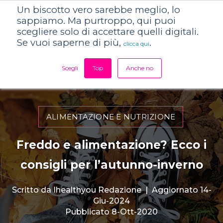
Un biscotto vero sarebbe meglio, lo
sappiamo. Ma purtroppo, qui puoi
scegliere solo di accettare quelli digitali.
Se vuoi saperne di più,
.
clicca qui
Scegli
Top
Anche no
ALIMENTAZIONE E NUTRIZIONE
Freddo e alimentazione? Ecco i
consigli per l’autunno-inverno
Scritto da
Ihealthyou Redazione
|
Aggiornato 14-
Giu-2024
Pubblicato 8-Ott-2020