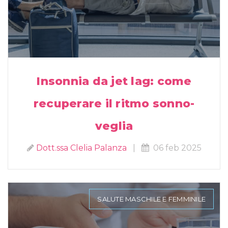
Insonnia da jet lag: come
recuperare il ritmo sonno-
veglia
Dott.ssa Clelia Palanza
|
06 feb 2025
SALUTE MASCHILE E FEMMINILE