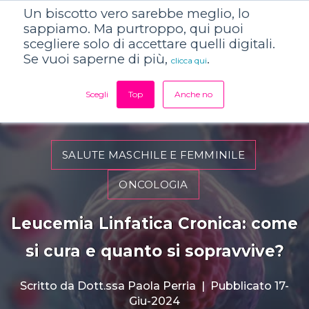
Un biscotto vero sarebbe meglio, lo
sappiamo. Ma purtroppo, qui puoi
scegliere solo di accettare quelli digitali.
Se vuoi saperne di più,
.
clicca qui
Scegli
Top
Anche no
SALUTE MASCHILE E FEMMINILE
ONCOLOGIA
Leucemia Linfatica Cronica: come
si cura e quanto si sopravvive?
Scritto da
Dott.ssa Paola Perria
|
Pubblicato 17-
Giu-2024