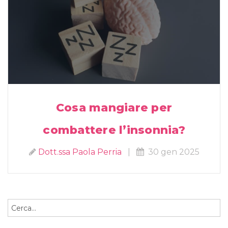
Cosa mangiare per
combattere l’insonnia?
Dott.ssa Paola Perria
|
30 gen 2025