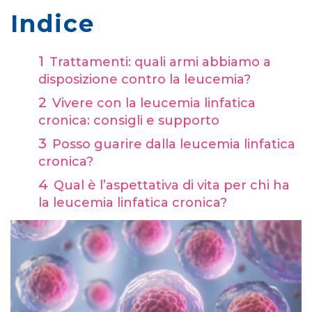
Indice
Trattamenti: quali armi abbiamo a
disposizione contro la leucemia?
Vivere con la leucemia linfatica
cronica: consigli e supporto
Posso guarire dalla leucemia linfatica
cronica?
Qual è l’aspettativa di vita per chi ha
la leucemia linfatica cronica?