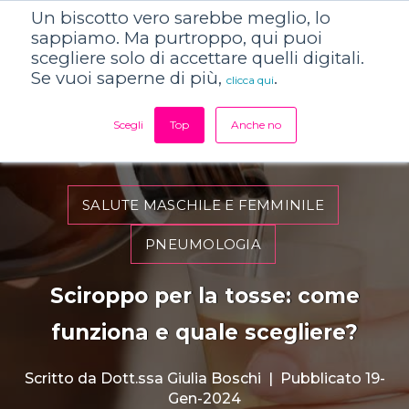
Un biscotto vero sarebbe meglio, lo
sappiamo. Ma purtroppo, qui puoi
scegliere solo di accettare quelli digitali.
Se vuoi saperne di più,
.
clicca qui
Scegli
Top
Anche no
SALUTE MASCHILE E FEMMINILE
PNEUMOLOGIA
Sciroppo per la tosse: come
funziona e quale scegliere?
Scritto da
Dott.ssa Giulia Boschi
|
Pubblicato 19-
Gen-2024