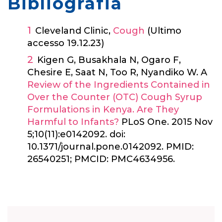
Bibliografia
Cleveland Clinic,
Cough
(Ultimo
accesso 19.12.23)
Kigen G, Busakhala N, Ogaro F,
Chesire E, Saat N, Too R, Nyandiko W. A
Review of the Ingredients Contained in
Over the Counter (OTC) Cough Syrup
Formulations in Kenya. Are They
Harmful to Infants?
PLoS One. 2015 Nov
5;10(11):e0142092. doi:
10.1371/journal.pone.0142092. PMID:
26540251; PMCID: PMC4634956.