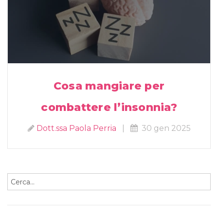
Cosa mangiare per
combattere l’insonnia?
Dott.ssa Paola Perria
|
30 gen 2025