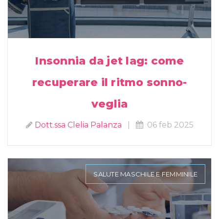
Insonnia da jet lag: come
recuperare il ritmo sonno-
veglia
Dott.ssa Clelia Palanza
|
06 feb 2025
SALUTE MASCHILE E FEMMINILE