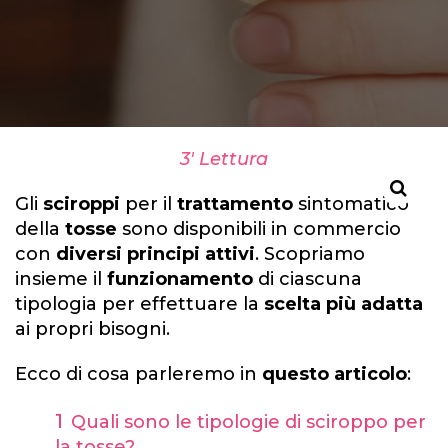
3' Lettura
Gli
sciroppi
per il
trattamento
sintomatico
della
tosse
sono disponibili in commercio
con
diversi principi attivi
. Scopriamo
insieme il
funzionamento
di ciascuna
tipologia per effettuare la
scelta più adatta
ai propri bisogni.
Ecco di cosa parleremo in
questo articolo
:
Quali sono le tipologie di sciroppo per
la tosse?