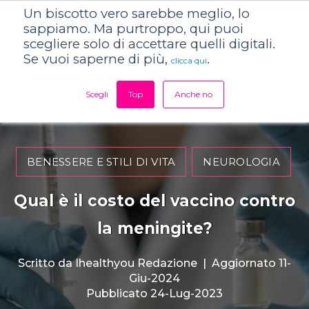
Un biscotto vero sarebbe meglio, lo
sappiamo. Ma purtroppo, qui puoi
scegliere solo di accettare quelli digitali.
Se vuoi saperne di più,
.
clicca qui
Scegli
Top
Anche no
BENESSERE E STILI DI VITA
NEUROLOGIA
Qual è il costo del vaccino contro
la meningite?
Scritto da
Ihealthyou Redazione
|
Aggiornato 11-
Giu-2024
Pubblicato 24-Lug-2023