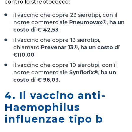
contro lo streptococco:
il vaccino che copre 23 sierotipi, con il
nome commerciale
Pneumovax®
,
ha un
costo di € 42,53
;
il vaccino che copre 13 sierotipi,
chiamato
Prevenar 13®
,
ha un costo di
€110,00
;
il vaccino che copre 10 sierotipi, con il
nome commerciale
Synflorix®
,
ha un
costo di € 96,03.
4. Il vaccino anti-
Haemophilus
influenzae tipo b