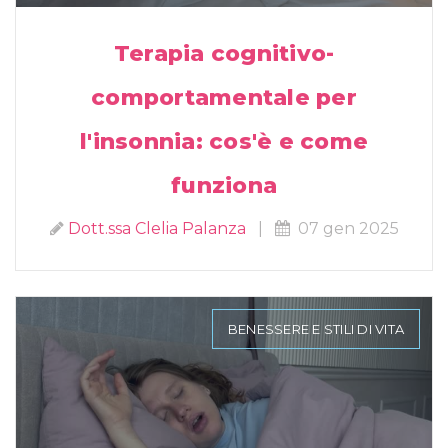
Terapia cognitivo-
comportamentale per
l'insonnia: cos'è e come
funziona
Dott.ssa Clelia Palanza
|
07 gen 2025
BENESSERE E STILI DI VITA