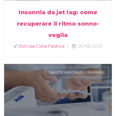
Insonnia da jet lag: come
recuperare il ritmo sonno-
veglia
Dott.ssa Clelia Palanza
|
06 feb 2025
SALUTE MASCHILE E FEMMINILE