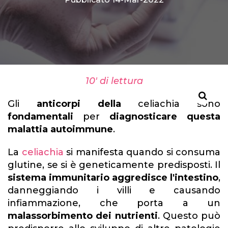
10' di lettura
Gli
anticorpi della
celiachia sono
fondamentali
per
diagnosticare questa
malattia autoimmune
.
La
celiachia
si manifesta quando si consuma
glutine, se si è geneticamente predisposti. Il
sistema immunitario aggredisce l'intestino
,
danneggiando i villi e causando
infiammazione, che porta a un
malassorbimento dei nutrienti
. Questo può