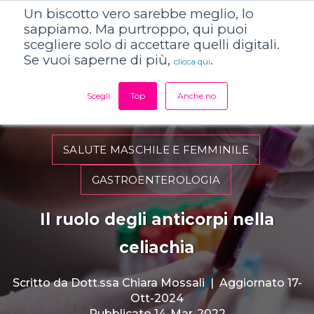
Un biscotto vero sarebbe meglio, lo
sappiamo. Ma purtroppo, qui puoi
scegliere solo di accettare quelli digitali.
Se vuoi saperne di più,
.
clicca qui
Scegli
Top
Anche no
SALUTE MASCHILE E FEMMINILE
GASTROENTEROLOGIA
Il ruolo degli anticorpi nella
celiachia
Scritto da
Dott.ssa Chiara Mossali
|
Aggiornato 17-
Ott-2024
Pubblicato 14-Mar-2022