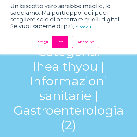
Un biscotto vero sarebbe meglio, lo
sappiamo. Ma purtroppo, qui puoi
scegliere solo di accettare quelli digitali.
Se vuoi saperne di più,
.
clicca qui
Scegli
Top
Anche no
Categoria:
Ihealthyou |
Informazioni
sanitarie |
Gastroenterologia
(2)