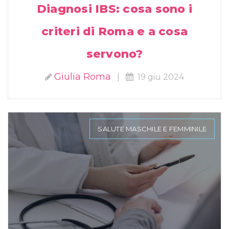
Diagnosi IBS: cosa sono i
criteri di Roma e a cosa
servono?
Giulia Roma
|
19 giu 2024
SALUTE MASCHILE E FEMMINILE