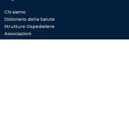
Chi siamo
Dizionario della Salute
Strutture Ospedaliere
Associazioni
Collabora con Noi
Privacy Policy
Cookie Policy
Condizioni di utilizzo
Copyright © 2026
Digital Dictionary Servizi S.P.A.
- Viale
Coni Zugna 5/a 20144 Milano (MI) - REA MI-2029601 -
P.Iva e C.F. 08492830966 - Capitale sociale 10.000€
Privacy Policy
|
Cookie Policy
|
Termini e condizioni di
utilizzo