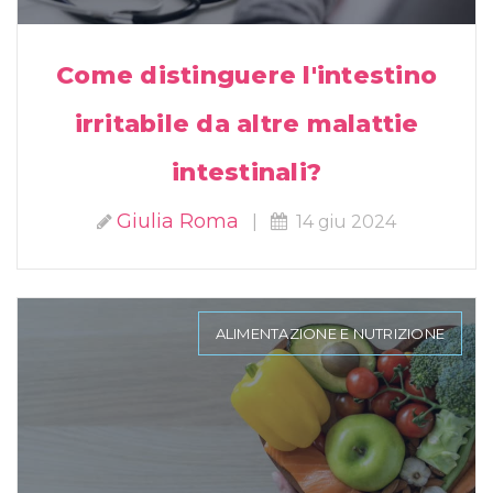
Come distinguere l'intestino
irritabile da altre malattie
intestinali?
Giulia Roma
|
14 giu 2024
ALIMENTAZIONE E NUTRIZIONE