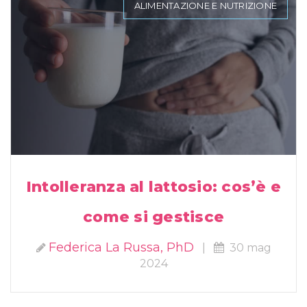
ALIMENTAZIONE E NUTRIZIONE
Intolleranza al lattosio: cos’è e
come si gestisce
Federica La Russa, PhD
|
30 mag
2024