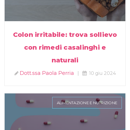
Colon irritabile: trova sollievo
con rimedi casalinghi e
naturali
Dott.ssa Paola Perria
|
10 giu 2024
ALIMENTAZIONE E NUTRIZIONE