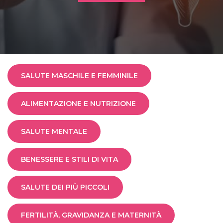
SALUTE MASCHILE E FEMMINILE
ALIMENTAZIONE E NUTRIZIONE
SALUTE MENTALE
BENESSERE E STILI DI VITA
SALUTE DEI PIÙ PICCOLI
FERTILITÀ, GRAVIDANZA E MATERNITÀ