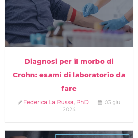
Diagnosi per il morbo di
Crohn: esami di laboratorio da
fare
Federica La Russa, PhD
|
03 giu
2024