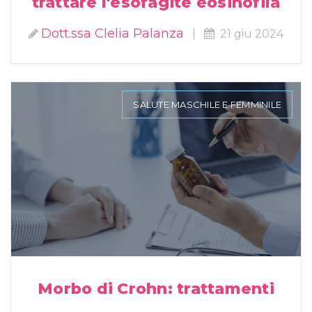
trattare l'esofagite eosinofila
Dott.ssa Clelia Palanza
|
21 giu 2024
SALUTE MASCHILE E FEMMINILE
Morbo di Crohn: trattamenti