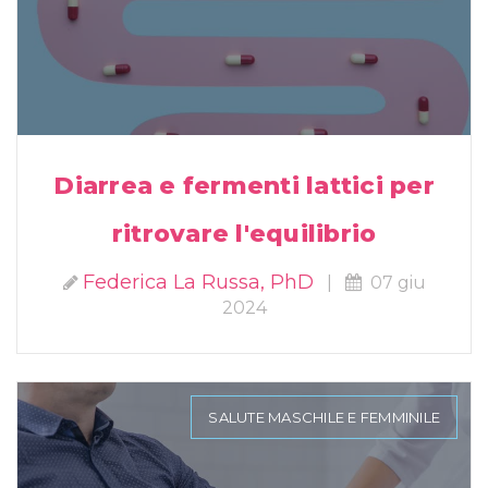
Diarrea e fermenti lattici per
ritrovare l'equilibrio
Federica La Russa, PhD
|
07 giu
2024
SALUTE MASCHILE E FEMMINILE